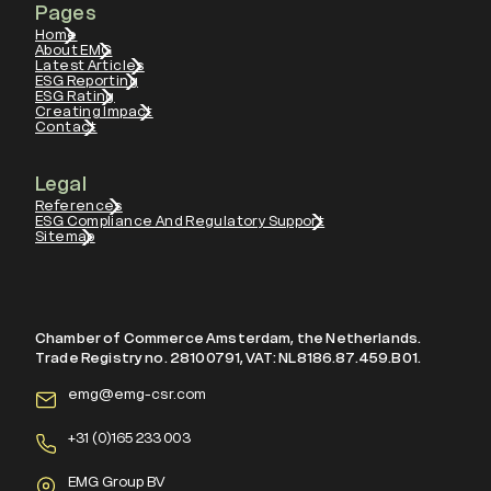
Pages
Home
About EMG
Latest Articles
ESG Reporting
ESG Rating
Creating Impact
Contact
Legal
References
ESG Compliance And Regulatory Support
Sitemap
Chamber of Commerce Amsterdam, the Netherlands.
Trade Registry no. 28100791, VAT: NL8186.87.459.B01.
emg@emg-csr.com
+
31 (0)165 233 003
EMG Group BV