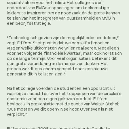
sociaal vlak en voor het milieu. Het college is een
onderdeel van EMGs inspanningen om toekomstige
leiders te inspireren om de noodzaak én de grote kansen
te zien van het integreren van duurzaamheid en MVO in
een bedrijfsstrategie.
“Technologisch gezien zijn de mogelijkheden eindeloos,”
zegt Elffers. “Het punt is dat we onszelf af moeten
vragen welke uitkomsten we willen realiseren. Niet alleen
voor het volgende financiële kwartaal, maar ook holistisch
op de lange termijn. Voor veel organisaties betekent dit
een grote verandering in de manier van denken. Het
proces wordt dus enorm versneld door een nieuwe
generatie dit in te laten zien.”
Na het college voerden de studenten een opdracht uit
waarbij ze nadachten over het toepassen van de circulaire
economie voor een eigen gekozen product. Elffers
besloot zijn presentatie met de quote van Walter Stahel:
“Dus moeten we dit doen? Nee hoor. Overleven is niet
verplicht.”
Elffers is sinds 2008 een gecertificeerde Cradle to